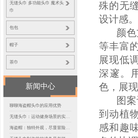
殊的无
无缝头巾 多功能头巾 魔术头
巾
设计感
包包
颜色
等丰富
帽子
展现低
茶巾
深邃。
色，展
新闻中心
图案设
聊聊海盗帽头巾的应用优势
到动植
无缝头巾：运动健身场景的实力搭档
感和趣
海盗帽：独特外观，尽显冒险风情