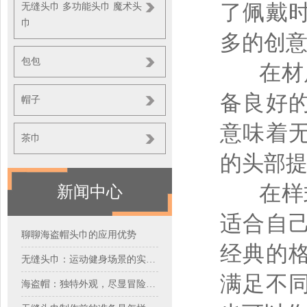
了佩戴
无缝头巾 多功能头巾 魔术头
巾
多的创
包包
在材
备良好
帽子
意味着
茶巾
的头部
在样式
新闻中心
适合自
聊聊海盗帽头巾的应用优势
经典的
无缝头巾：运动健身场景的实力搭档
满足不
海盗帽：独特外观，尽显冒险风情